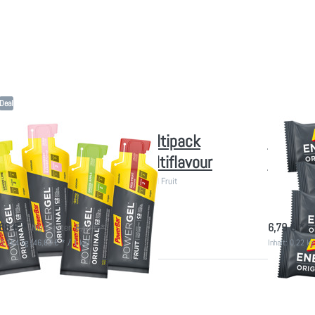
Deal
RBAR
POWERBAR
erBar Powergel 3+1 Multipack
PowerBa
iginal & Fruit) - 4 Gel Multiflavour
Multipa
l Box: Apple, Lemon, Strawberry-Banana, Red Fruit
4er Riegel B
fort lieferbar
sofort lie
,68 € *
6,79 € *
Niedrigster:
8,40 € *
: 0,164 kg (46,83 € * / 1 kg)
Inhalt: 0,22 kg
rücken Sie
Drücken 
ER für mehr
ENTER für
ionen zu 12x
Optionen z
PowerBar
PowerB