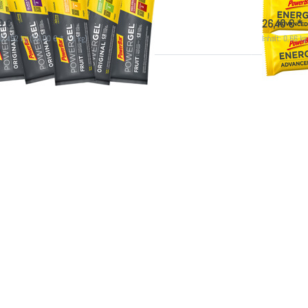
fort lieferbar
sofort lie
0 € *
26,40 € *
: 0,492 kg (50,00 € * / 1 kg)
Inhalt: 0,66 kg
rücken Sie
Drücken 
ER für mehr
ENTER für
ionen zu 30x
Optionen z
PowerBar
PowerB
ergel - MIX
Energize -
ginal & Fruit)
(Origina
- selbst
Advanced
ammenstellen
selbs
zusammenst