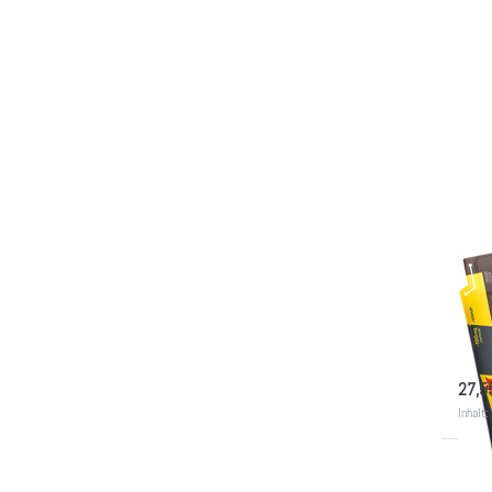
POWE
12x
sel
12 En
so
27,5
Inhalt:
Drüc
ENT