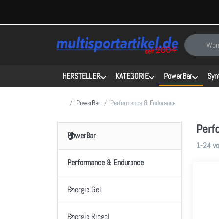
Geben Sie e
HERSTELLER
KATEGORIE
PowerBar
Syn
Startseite
PowerBar
Performance & Endurance
Perf
PowerBar
Sucherg
1-24
v
Performance & Endurance
Energie Gel
Energie Riegel