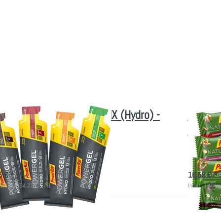
RBAR
POWERBAR
 PowerBar Powergel - MIX (Hydro) -
12x Pow
bst zusammenstellen
MIX - 
ergie-Gel (Hydro) selbst aussuchen
12 Energie-R
fort lieferbar
nicht lief
5 € *
16,59 € *
 0,804 l (34,27 € * / 1 l)
Inhalt: 0,48 kg
ken Sie
Drücken 
ER für
ENTER für