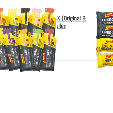
RBAR
POWERBAR
 PowerBar Powergel - MIX (Original &
30x Pow
it) - selbst zusammenstellen
Advanc
rgie-Gel (Original & Fruit) selbst aussuchen
30 Energie-R
fort lieferbar
sofort lie
0 € *
62,95 € *
: 1,23 kg (46,83 € * / 1 kg)
Inhalt: 1,65 kg
rücken Sie
Drücken 
ER für mehr
ENTER für
ionen zu 12x
Optionen z
PowerBar
PowerB
ergel - MIX
Natural E
dro) - selbst
Cereal - M
ammenstellen
selbs
zusammenst