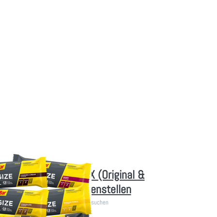
 MIX
l &
) -
t
ellen
erBar Energize - MIX (Original &
ed) - selbst zusammenstellen
iegel (Original & Advanced) selbst aussuchen