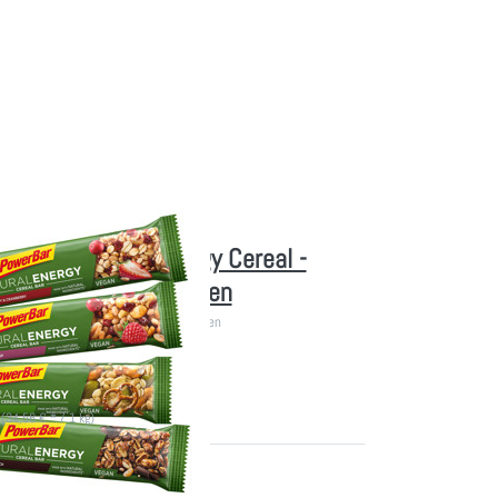
erBar Natural Energy Cereal -
selbst zusammenstellen
iegel (Natural Energy) selbst aussuchen
erbar
 (34,56 € * / 1 kg)
Sie
 mehr