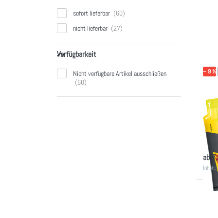
sofort lieferbar
nicht lieferbar
Verfügbarkeit
Verfügbarkeit
− 9 %
Nicht verfügbare Artikel ausschließen
POWE
Pow
(Or
4er Ge
so
ab 7
Inhalt
D
ENT
Opt