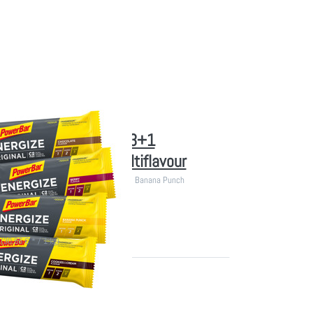
r Energize Original 3+1
ck - 4 Riegel Box Multiflavour
ox: Berry, Chocolate, Cookies & Cream, Banana Punch
ferbar
 (30,86 € * / 1 kg)
Sie
 mehr
u 12x
ar