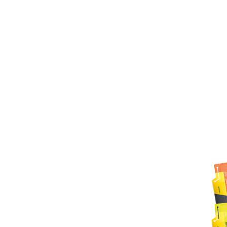
Pow
(Ori
zus
POWE
12x
Fru
12 Ene