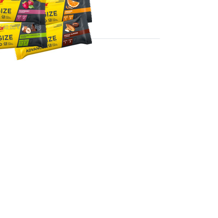
ferbar
 (40,00 € * / 1 kg)
Sie
 mehr
u 30x
ar
 MIX
l &
) -
t
ellen