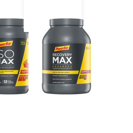
etränke
Recovery Pulver
e
r