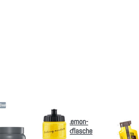
mehr
Optionen z
onen zu
PowerB
werBar
Powergel 
oactive
(Hydro) - s
00g -
zusammenst
emon-
otonic
ports
rink +
kflasche
0ml -
NPACK
Deal
RBAR
POWERBAR
erBar Isoactive 600g - Lemon-
30x Pow
tonic Sports Drink + Trinkflasche
selbst