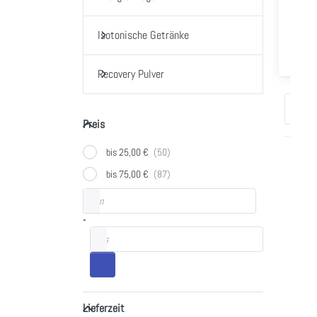
Isotonische Getränke
Recovery Pulver
Sorti
Preis
Preis
bis 25,00 €
Drüc
bis 75,00 €
ENT
Preisspanne
von
Opti
Po
-
Po
bis
Mul
(Ori
Fru
Mult
Lieferzeit
Lieferzeit