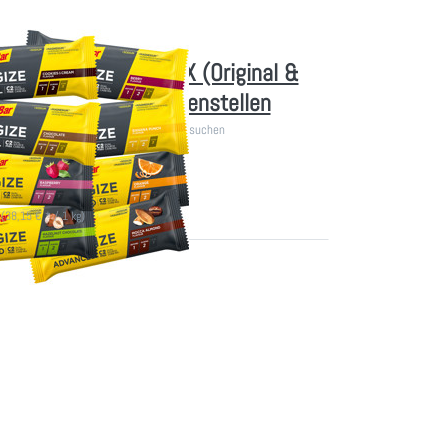
erBar Energize - MIX (Original &
ed) - selbst zusammenstellen
iegel (Original & Advanced) selbst aussuchen
ferbar
 (38,15 € * / 1 kg)
Sie
 mehr
u 12x
ar
nergy
IX -
t
ellen