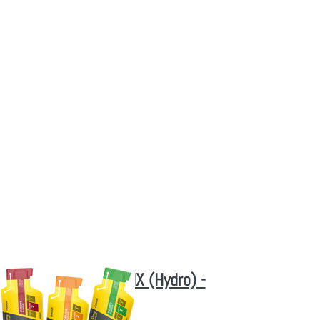
u 30x
ar
- MIX
elbst
ellen
erBar Powergel - MIX (Hydro) -
 zusammenstellen