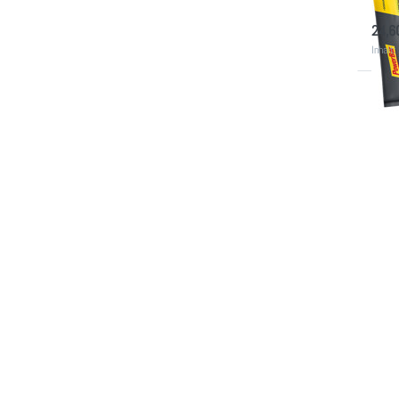
so
24,6
Inhalt
D
ENT
Opt
Pow
(Ori
zus