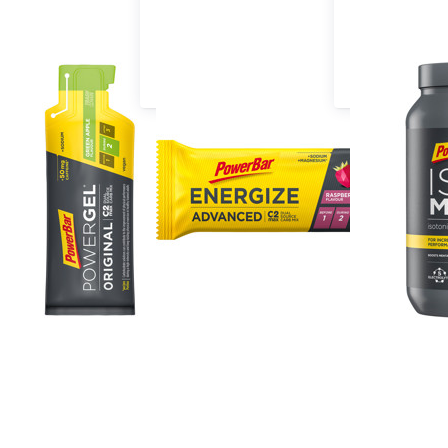
Energie Gel
Energie Riegel
Isotonische G
ere nach
Empfehlung
ken Sie
Drücken Si
ER für
ENTER für
mehr
mehr
onen zu
Optionen zu
werBar
PowerBar
wergel
Energize
3+1
Original
tipack
3+1
ginal &
Multipack -
it) - 4
4 Riegel
Gel
Box
iflavour
Multiflavou