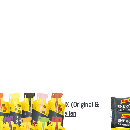
ergel - MIX
Energize -
ginal & Fruit)
(Origina
- selbst
Advanced
ammenstellen
selbs
zusammenst
RBAR
POWERBAR
 PowerBar Powergel - MIX (Original &
12x Pow
it) - selbst zusammenstellen
Advanc
rgie-Gel (Original & Fruit) selbst aussuchen
12 Energie-R