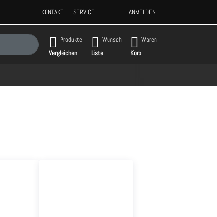
KONTAKT
SERVICE
ANMELDEN
gebnisse. Drücken Sie die Eingabetaste, um alle Ergebnisse aufzurufen.
Produkte
Wunsch
Waren
Vergleichen
Liste
Korb