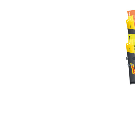
POWE
30x
Fru
30 Ene
so
57,6
Inhalt
D
ENT
Opt
Pow
(Hy
zus