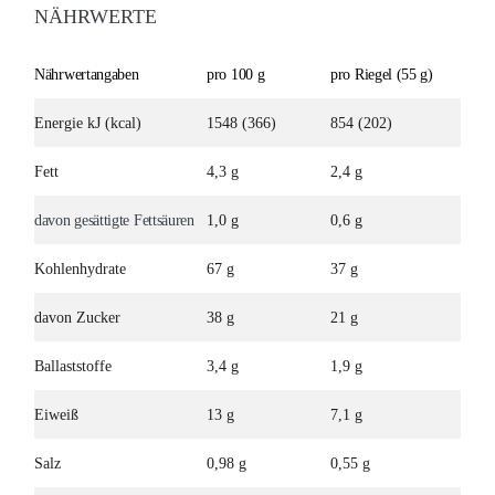
NÄHRWERTE
Nährwertangaben
pro 100 g
pro Riegel (55 g)
Energie kJ (kcal)
1548 (366)
854 (202)
Fett
4,3 g
2,4 g
davon gesättigte Fettsäuren
1,0 g
0,6 g
Kohlenhydrate
67 g
37 g
davon Zucker
38 g
21 g
Ballaststoffe
3,4 g
1,9 g
Eiweiß
13 g
7,1 g
Salz
0,98 g
0,55 g