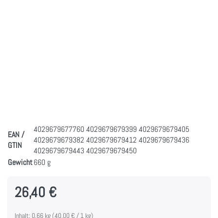
4029679677760 4029679679399 4029679679405
EAN /
4029679679382 4029679679412 4029679679436
GTIN
4029679679443 4029679679450
Gewicht
660 g
26,40 €
Inhalt: 0,66 kg (40,00 € / 1 kg)