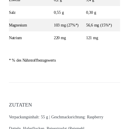
Salz
0,55 g
0,30 g
Magnesium
103 mg (27%*)
56,6 mg (15%*)
Natrium
220 mg
121 mg
* % des Nährstoffbezugswerts
ZUTATEN
Verpackungsinhalt: 55 g |
Geschmacksrichtung: Raspberry
Datteln, Haferflocken, Reisextrudat (Reismehl,