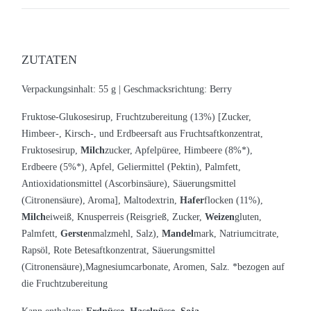
ZUTATEN
Verpackungsinhalt: 55 g |
Geschmacksrichtung: Berry
Fruktose-Glukosesirup, Fruchtzubereitung (13%) [Zucker,
Himbeer-, Kirsch-, und Erdbeersaft aus Fruchtsaftkonzentrat,
Fruktosesirup,
Milch
zucker, Apfelpüree, Himbeere (8%*),
Erdbeere (5%*), Apfel, Geliermittel (Pektin), Palmfett,
Antioxidationsmittel (Ascorbinsäure), Säuerungsmittel
(Citronensäure), Aroma], Maltodextrin,
Hafer
flocken (11%),
Milch
eiweiß, Knusperreis (Reisgrieß, Zucker,
Weizen
gluten,
Palmfett,
Gerste
nmalzmehl, Salz),
Mandel
mark, Natriumcitrate,
Rapsöl, Rote Betesaftkonzentrat, Säuerungsmittel
(Citronensäure),Magnesiumcarbonate, Aromen, Salz. *bezogen auf
die Fruchtzubereitung