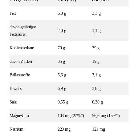
Fett
6,0 g
3,3 g
davon gesättigte
2,0 g
1,1 g
Fettsäuren
Kohlenhydrate
70 g
39 g
davon Zucker
35 g
19 g
Ballaststoffe
5,6 g
3,1 g
Eiweiß
6,9 g
3,8 g
Salz
0,55 g
0,30 g
Magnesium
103 mg (27%*)
56,6 mg (15%*)
Natrium
220 mg
121 mg