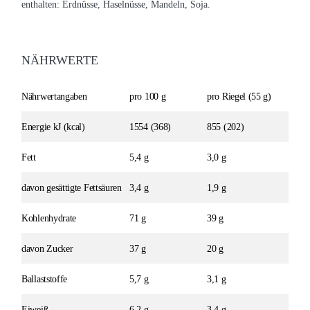
enthalten: Erdnüsse, Haselnüsse, Mandeln, Soja.
NÄHRWERTE
Nährwertangaben
pro 100 g
pro Riegel (55 g)
Energie kJ (kcal)
1554 (368)
855 (202)
Fett
5,4 g
3,0 g
davon gesättigte Fettsäuren
3,4 g
1,9 g
Kohlenhydrate
71 g
39 g
davon Zucker
37 g
20 g
Ballaststoffe
5,7 g
3,1 g
Eiweiß
6,2 g
3,4 g