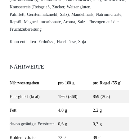
Knusperreis (Reisgrieß, Zucker, Weizengluten,
Palmfett, Gerstenmalzmehl, Salz), Mandelmark, Natriumcitrate,
Rapsöl, Magnesiumcarbonate, Aroma, Salz. *bezogen auf die
Fruchtzubereitung
Kann enthalten:
Erdnüsse
,
Haselnüsse
,
Soja
.
NÄHRWERTE
Nährwertangaben
pro 100 g
pro Riegel (55 g)
Energie kJ (kcal)
1560 (368)
859 (203)
Fett
4,0 g
2,2 g
davon gesättigte Fettsäuren
0,6 g
0,3 g
Kohlenhydrate
72 g
39 g