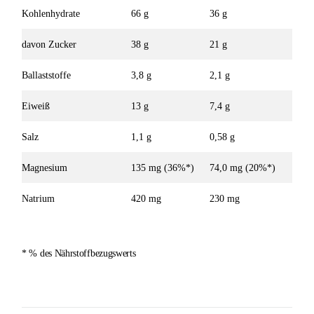
Kohlenhydrate
66 g
36 g
davon Zucker
38 g
21 g
Ballaststoffe
3,8 g
2,1 g
Eiweiß
13 g
7,4 g
Salz
1,1 g
0,58 g
Magnesium
135 mg (36%*)
74,0 mg (20%*)
Natrium
420 mg
230 mg
* % des Nährstoffbezugswerts