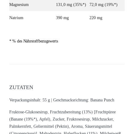
Magnesium
131,0 mg (35%*)
72,0 mg (19%*)
Natrium
390 mg
220 mg
* % des Nährstoffbezugswerts
ZUTATEN
Verpackungsinhalt: 55 g |
Geschmacksrichtung: Banana Punch
Fruktose-Glukosesirup, Fruchtzubereitung (13%) [Fruchtpüree
(Banane (19%*), Apfel), Zucker, Fruktosesirup, Milchzucker,
Palmkernfett, Geliermittel (Pektin), Aroma, Säuerungsmittel
(Citronensäure)], Maltodextrin, Haferflocken (11%), Milcheiweiß,