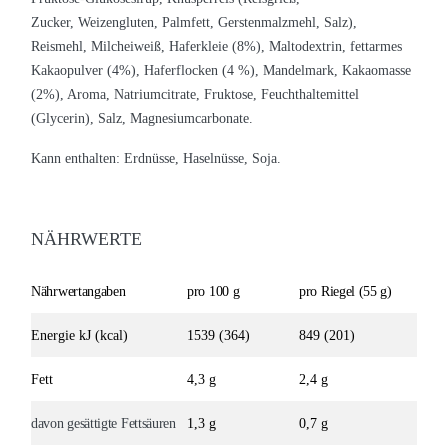
Zucker, Weizengluten, Palmfett, Gerstenmalzmehl, Salz),
Reismehl, Milcheiweiß, Haferkleie (8%), Maltodextrin, fettarmes
Kakaopulver (4%), Haferflocken (4 %), Mandelmark, Kakaomasse
(2%), Aroma, Natriumcitrate, Fruktose, Feuchthaltemittel
(Glycerin), Salz, Magnesiumcarbonate.
Kann enthalten:
Erdnüsse
,
Haselnüsse
,
Soja
.
NÄHRWERTE
Nährwertangaben
pro 100 g
pro Riegel (55 g)
Energie kJ (kcal)
1539 (364)
849 (201)
Fett
4,3 g
2,4 g
davon gesättigte Fettsäuren
1,3 g
0,7 g