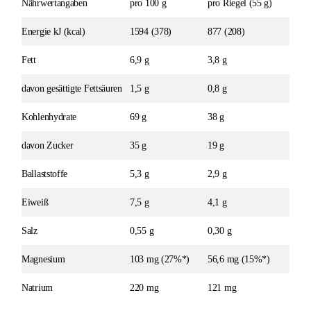
Nährwertangaben
pro 100 g
pro Riegel (55 g)
Energie kJ (kcal)
1594 (378)
877 (208)
Fett
6,9 g
3,8 g
davon gesättigte Fettsäuren
1,5 g
0,8 g
Kohlenhydrate
69 g
38 g
davon Zucker
35 g
19 g
Ballaststoffe
5,3 g
2,9 g
Eiweiß
7,5 g
4,1 g
Salz
0,55 g
0,30 g
Magnesium
103 mg (27%*)
56,6 mg (15%*)
Natrium
220 mg
121 mg