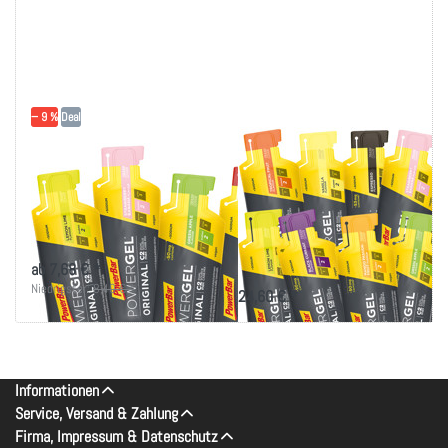
− 9 %
Deal
PowerBar Powergel
12x PowerBar
3+1 Multipack
Powergel - MIX
(Original & Fruit) - 4
(Original & Fruit) -
Gel Multiflavour
selbst
zusammenstellen
ab 7,68 € *
Niedrigster:
8,40 € *
24,60 € *
Informationen
Service, Versand & Zahlung
Firma, Impressum & Datenschutz