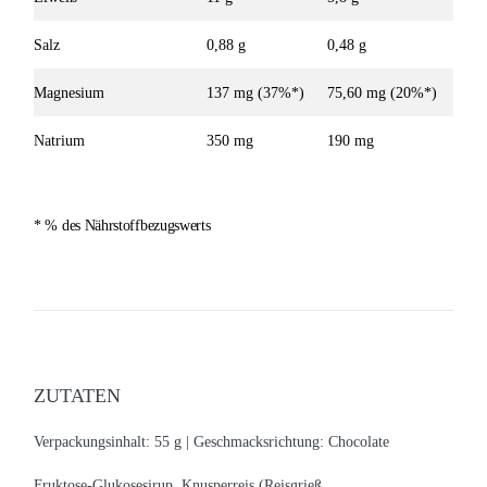
Salz
0,88 g
0,48 g
Magnesium
137 mg (37%*)
75,60 mg (20%*)
Natrium
350 mg
190 mg
* % des Nährstoffbezugswerts
ZUTATEN
Verpackungsinhalt: 55 g |
Geschmacksrichtung: Chocolate
Fruktose-Glukosesirup, Knusperreis (Reisgrieß,