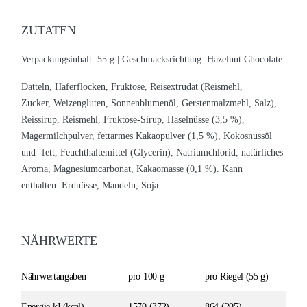
ZUTATEN
Verpackungsinhalt: 55 g |
Geschmacksrichtung: Hazelnut Chocolate
Datteln,
Hafer
flocken, Fruktose, Reisextrudat (Reismehl,
Zucker,
Weizen
gluten, Sonnenblumenöl,
Gersten
malzmehl, Salz),
Reissirup, Reismehl, Fruktose-Sirup,
Haselnüsse
(3,5 %),
Mager
milch
pulver, fettarmes Kakaopulver (1,5 %), Kokosnussöl
und -fett, Feuchthaltemittel (Glycerin), Natriumchlorid, natürliches
Aroma, Magnesiumcarbonat, Kakaomasse (0,1 %).
Kann
enthalten:
Erdnüsse
,
Mandeln
,
Soja
.
NÄHRWERTE
Nährwertangab
en
pro 100 g
pro Riegel (55 g)
Energie kJ (kcal)
1570 (372)
864 (205)