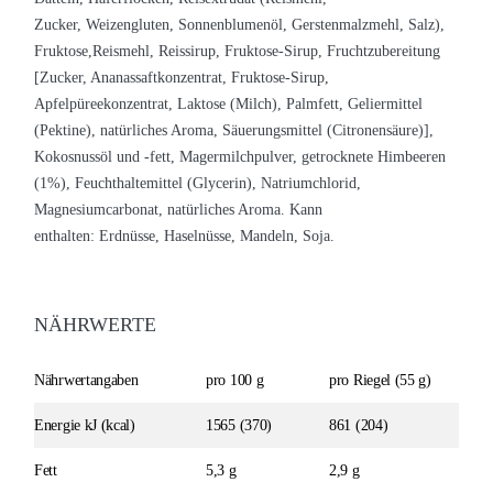
Zucker, Weizengluten, Sonnenblumenöl, Gerstenmalzmehl, Salz),
Fruktose,Reismehl, Reissirup, Fruktose-Sirup, Fruchtzubereitung
[Zucker, Ananassaftkonzentrat, Fruktose-Sirup,
Apfelpüreekonzentrat, Laktose (Milch), Palmfett, Geliermittel
(Pektine), natürliches Aroma, Säuerungsmittel (Citronensäure)],
Kokosnussöl und -fett, Magermilchpulver, getrocknete Himbeeren
(1%), Feuchthaltemittel (Glycerin), Natriumchlorid,
Magnesiumcarbonat, natürliches Aroma.
Kann
enthalten: Erdnüsse, Haselnüsse, Mandeln, Soja.
NÄHRWERTE
Nährwertangaben
pro 100 g
pro Riegel (55 g)
Energie kJ (kcal)
1565 (370)
861 (204)
Fett
5,3 g
2,9 g