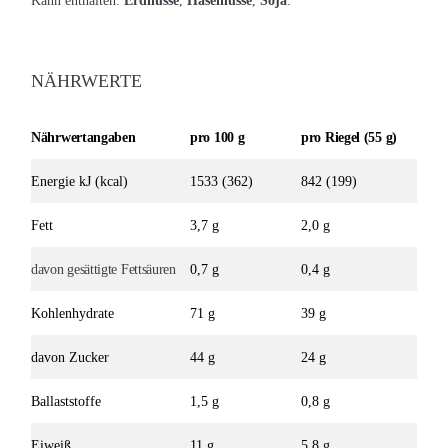
Kann enthalten:
Erdnüsse
,
Haselnüsse
,
Soja
.
NÄHRWERTE
Nährwertangaben
pro 100 g
pro Riegel (55 g)
Energie kJ (kcal)
1533 (362)
842 (199)
Fett
3,7 g
2,0 g
davon gesättigte Fettsäuren
0,7 g
0,4 g
Kohlenhydrate
71 g
39 g
davon Zucker
44 g
24 g
Ballaststoffe
1,5 g
0,8 g
Eiweiß
11 g
5,8 g