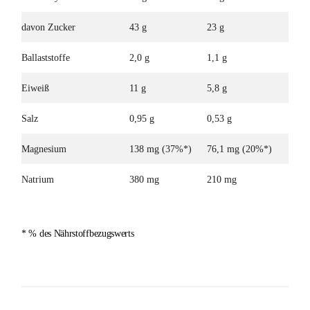
davon Zucker
43 g
23 g
Ballaststoffe
2,0 g
1,1 g
Eiweiß
11 g
5,8 g
Salz
0,95 g
0,53 g
Magnesium
138 mg (37%*)
76,1 mg (20%*)
Natrium
380 mg
210 mg
* % des Nährstoffbezugswerts