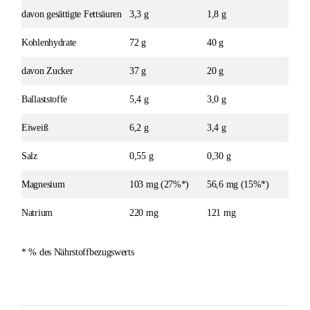
davon gesättigte Fettsäuren
3,3 g
1,8 g
Kohlenhydrate
72 g
40 g
davon Zucker
37 g
20 g
Ballaststoffe
5,4 g
3,0 g
Eiweiß
6,2 g
3,4 g
Salz
0,55 g
0,30 g
Magnesium
103 mg (27%*)
56,6 mg (15%*)
Natrium
220 mg
121 mg
* % des Nährstoffbezugswerts