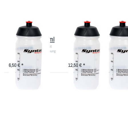
500ml
500ml
SYNTACE
SYNTACE
Syntace Bottle -
2x Syntace Bottle -
Trinkflasche 500ml
Trinkflasche 500ml
Transparente Trinkflasche mit
Transparente Trinkflasche mit
großer Füll- & Reinigungsöffnung
großer Füll- & Reinigungsöffnung
nicht lieferbar
nicht lieferbar
6,50 € *
12,50 € *
Drücken Sie
Drücken Sie
ENTER für
ENTER für
mehr
mehr
Optionen zu
Optionen zu
Syntace
2x Syntace
Bottle -
Bottle -
Trinkflasche
Trinkflasche
750ml
750ml