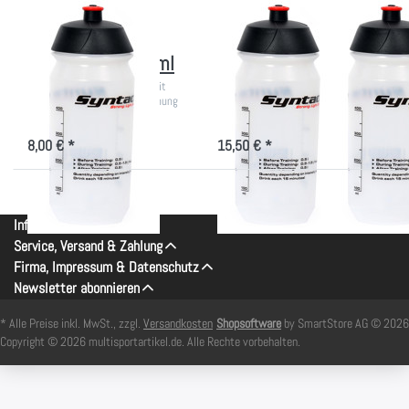
SYNTACE
SYNTACE
Syntace Bottle -
2x Syntace Bottle -
Trinkflasche 750ml
Trinkflasche 750ml
Transparente Trinkflasche mit
Transparente Trinkflasche mit
großer Füll- & Reinigungsöffnung
großer Füll- & Reinigungsöffnung
nicht lieferbar
nicht lieferbar
8,00 € *
15,50 € *
Informationen
Service, Versand & Zahlung
Firma, Impressum & Datenschutz
Newsletter abonnieren
* Alle Preise inkl. MwSt., zzgl.
Versandkosten
Shopsoftware
by SmartStore AG © 2026
Copyright © 2026 multisportartikel.de. Alle Rechte vorbehalten.