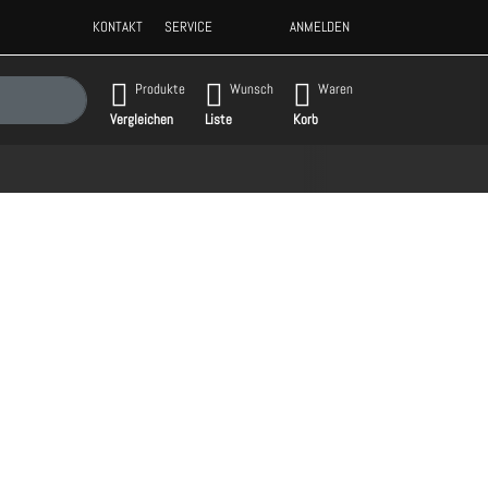
KONTAKT
SERVICE
ANMELDEN
gebnisse. Drücken Sie die Eingabetaste, um alle Ergebnisse aufzurufen.
Produkte
Wunsch
Waren
Vergleichen
Liste
Korb