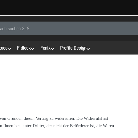
inen Suchbegriff ein. Während Sie tippen, erscheinen automatisch erste Er
tace
Fidlock
Fenix
Profile Design
on Gründen diesen Vertrag zu widerrufen. Die Widerrufsfrist
 Ihnen benannter Dritter, der nicht der Beförderer ist, die Waren