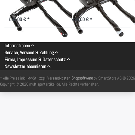
Verstellbarkeit, extrem leicht
leicht
nicht lieferbar
nicht lieferbar
599,00 € *
499,00 € *
Informationen
Service, Versand & Zahlung
Firma, Impressum & Datenschutz
Newsletter abonnieren
* Alle Preise inkl. MwSt., zzgl.
Versandkosten
Shopsoftware
by SmartStore AG © 2026
Copyright © 2026 multisportartikel.de. Alle Rechte vorbehalten.