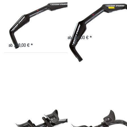
PROFILE DESIGN
PROFILE DESIGN
Profile Design Svet
Profile Design Svet
Zero
Sehr leichter Carbon Aerolenker
Sehr leichter Carbon Aerolenker
nicht lieferbar
ab 189,00 € *
nicht lieferbar
ab 198,00 € *
Drücken
Drücken
Sie
Sie
ENTER
ENTER
für mehr
für mehr
Optionen
Optionen
zu
zu
Profile
Profile
Design
Design
Aeria
CX3
PROFILE DESIGN
PROFILE DESIGN
Profile Design Aeria
Profile Design CX3
S-Bend Extensions, max.
S-Bend Extensions & extrem