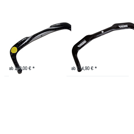
Design
Design
Cobra
Ozero TT
Wing
PROFILE DESIGN
PROFILE DESIGN
Profile Design Cobra
Profile Design Ozero
Wing
TT
Sehr leichter Carbon Aerolenker
Aluminium Aerolenker
nicht lieferbar
nicht lieferbar
ab 198,00 € *
ab 114,90 € *
Drücken
Drücken
Sie
Sie
ENTER
ENTER
für mehr
für mehr
Optionen
Optionen
zu
zu
Profile
Profile
Design
Design
Svet
Svet
Zero