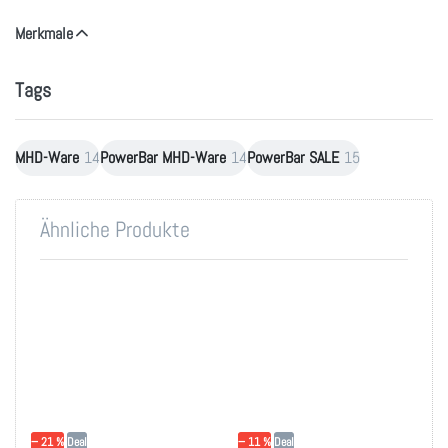
Merkmale
Tags
MHD-Ware
14
PowerBar MHD-Ware
14
PowerBar SALE
15
Ähnliche Produkte
Drücken
Drücken
Sie
Sie
ENTER
ENTER
für mehr
für mehr
Optionen
Optionen
zu
zu
PowerBar
PowerBar
Isomax
Isoactive
1200g -
1320g -
Blood
Lemon -
Orange
Isotonic
− 21 %
Deal
− 11 %
Deal