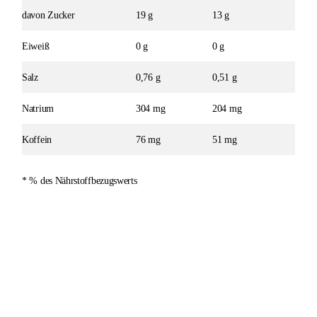
davon Zucker
19 g
13 g
Eiweiß
0 g
0 g
Salz
0,76 g
0,51 g
Natrium
304 mg
204 mg
Koffein
76 mg
51 mg
* % des Nährstoffbezugswerts