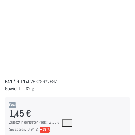
EAN / GTIN
4029679672697
Gewicht
67 g
Deal
1,45 €
Es handelt sich um den niedrigsten Preis des Produktes in den letzten 30 Tagen 
Zuletzt niedrigster Preis:
2,39 €
Sie sparen:
0,94 €
− 39 %