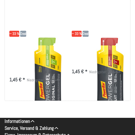
− 33 %
Deal
− 33 %
Deal
PowerBar Powergel
PowerBar Powergel
Original - Green
Fruit - Red Fruit
Apple mit Koffein
(MHD 06-2026)
(MHD 06-2026)
1,45 € *
Niedrigster:
2,15 € *
1,45 € *
Niedrigster:
2,15 € *
Informationen
Service, Versand & Zahlung