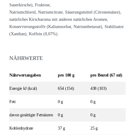
Sauerkirsche), Fruktose,
Natriumchlorid,
Natriumcitrate,
Säuerungsmittel (Citronensäure),
natürliches Kirscharoma mit anderen natürlichen Aromen,
Konservierungsstoffe (Kaliumsorbat, Natriumbenzoat), Stabilisator
(Xanthan), Koffein (0,07%).
NÄHRWERTE
Nährwertangaben
pro 100 g
pro Beutel (67 ml)
Energie kJ (kcal)
654 (154)
438 (103)
Fett
0 g
0 g
davon gesättigte Fettsäuren
0 g
0 g
Kohlenhydrate
37 g
25 g