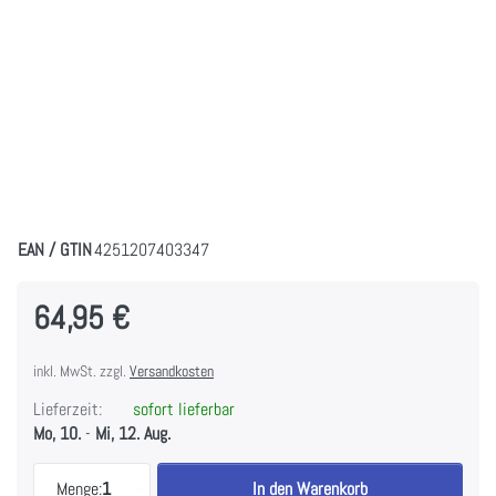
EAN / GTIN
4251207403347
64,95 €
inkl. MwSt. zzgl.
Versandkosten
Lieferzeit:
sofort lieferbar
Mo, 10.
-
Mi, 12. Aug.
Fidlock TWIST Essential Bag M + Bike Base - black
Menge:
1
In den Warenkorb