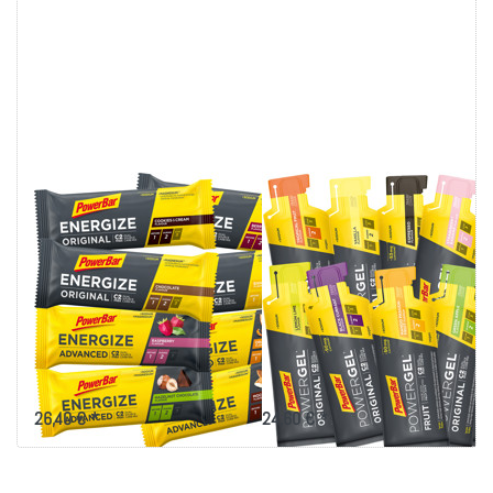
ENTER für mehr
ENTER für mehr
Optionen zu 12x
Optionen zu 12x
PowerBar
PowerBar
Energize - MIX
Powergel - MIX
(Original &
(Original & Fruit)
Advanced) -
- selbst
selbst
zusammenstellen
zusammenstellen
POWERBAR
POWERBAR
12x PowerBar
12x PowerBar
Energize - MIX
Powergel - MIX
(Original &
(Original & Fruit) -
Advanced) - selbst
selbst
zusammenstellen
zusammenstellen
12 Energie-Riegel (Original &
12 Energie-Gel (Original & Fruit)
Advanced) selbst aussuchen
selbst aussuchen
26,40 € *
24,60 € *