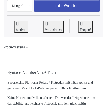
Syntace NumberNine2 Titan Pedale zu 254,95 €, M
Menge:
1
In den Warenkorb
Merken
Vergleichen
Fragen?
Produktdetails
Syntace NumberNine
²
Titan
Superleichte Plattform-Pedale / Flatpedals mit Titan Achse und
gefrästem Monoblock-Pedalkörper aus 7075-T6 Aluminium.
Keine Kosten und Mühen scheuen. Das war der Leitgedanke, um
das stabilste und leichteste Flatpedal, mit dem gleichzeitig