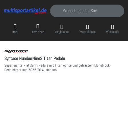
Geben Sie einen Suchbegriff ein. Während Sie
Vergleichen
Wunschliste
Warenkorb
Menü
Anmelden
Syntace NumberNine2 Titan Pedale
Superleichte Plattform-Pedale mit Titan Achse und gefrästem Monoblock-
Pedalkörper aus 7075-T6 Aluminium