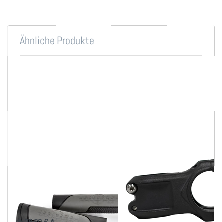
Ähnliche Produkte
Drücken
Drücken Sie
Sie
ENTER für
ENTER
mehr
für mehr
Optionen zu
Optionen
Syntace
zu
Megaforce3.5
Syntace
mit Standard
Screw-
& TwinFix
On Gripz
Klemme
Moto -
Black
SYNTACE
SYNTACE
Syntace Screw-On
Syntace
Gripz Moto - Black
Megaforce3.5 mit
Standard & TwinFix
Leichter Lenkergriff, 30 mm oder
33 mm Durchmesser
Klemme
ab 28,80 € *