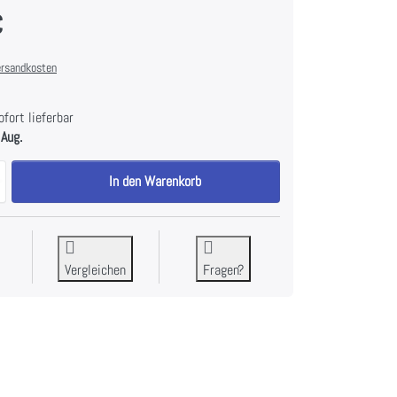
€
rsandkosten
fort lieferbar
 Aug.
Syntace Stratos CR zu 278,00 €, Menge 1.
In den Warenkorb
Vergleichen
Fragen?