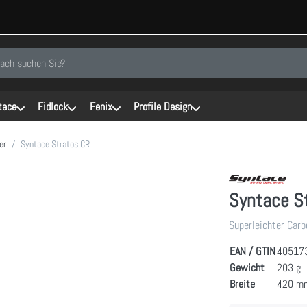
inen Suchbegriff ein. Während Sie tippen, erscheinen automatisch erste Er
tace
Fidlock
Fenix
Profile Design
er
Syntace Stratos CR
Syntace S
Superleichter Car
EAN / GTIN
40517
Gewicht
203 g
Breite
420 m