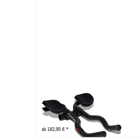
SYNTACE
Syntace C3
Aluminium Lenkeraufsatz - Double Helix Bend
ab 182,95 € *