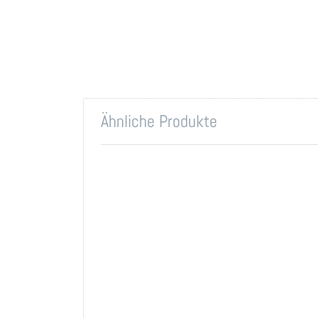
Ähnliche Produkte
Drücken
Sie
ENTER
für mehr
Optionen
zu
Syntace
C3