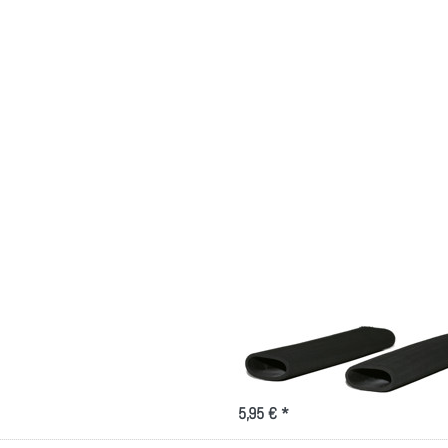
SYNTACE
Syntace Racegrip Aero
Softflex-Griffe passend für Syntace C3, X
5,95 € *