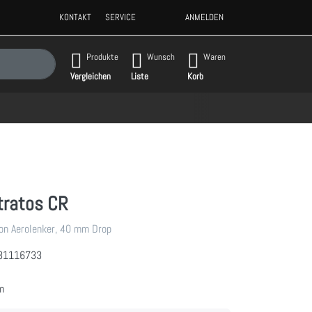
KONTAKT
SERVICE
ANMELDEN
gebnisse. Drücken Sie die Eingabetaste, um alle Ergebnisse aufzurufen.
Produkte
Wunsch
Waren
Vergleichen
Liste
Korb
tratos CR
bon Aerolenker, 40 mm Drop
31116733
m