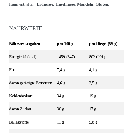
Kann enthalten:
Erdnüsse
,
Haselnüsse
,
Mandeln
,
Gluten
.
NÄHRWERTE
Nährwertangaben
pro 100 g
pro Riegel (55 g)
Energie kJ (kcal)
1459 (347)
802 (191)
Fett
7,4 g
4,1 g
davon gesättigte Fettsäuren
4,6 g
2,5 g
Kohlenhydrate
34 g
19 g
davon Zucker
30 g
17 g
Ballaststoffe
11 g
5,8 g