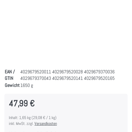
EAN /
4029679520011 4029679520028 4029679370036
GTIN
4029679370043 4029679520141 4029679520165
Gewicht
1650 g
47,99 €
Inhalt: 1,65 kg (29,08 € / 1 kg)
inkl. MwSt. zzgl.
Versandkosten