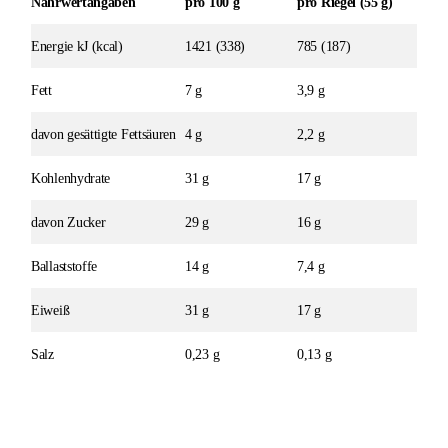
Nährwert­angaben
pro 100 g
pro Riegel (55 g)
Energie kJ (kcal)
1421 (338)
785 (187)
Fett
7 g
3,9 g
davon gesättigte Fettsäuren
4 g
2,2 g
Kohlenhydrate
31 g
17 g
davon Zucker
29 g
16 g
Ballaststoffe
14 g
7,4 g
Eiweiß
31 g
17 g
Salz
0,23 g
0,13 g