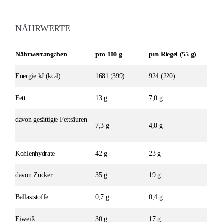
NÄHRWERTE
Nährwertangaben
pro 100 g
pro Riegel (55 g)
Energie kJ (kcal)
1681 (399)
924 (220)
Fett
13 g
7,0 g
davon gesättigte Fettsäuren
7,3 g
4,0 g
Kohlenhydrate
42 g
23 g
davon Zucker
35 g
19 g
Ballaststoffe
0,7 g
0,4 g
Eiweiß
30 g
17 g