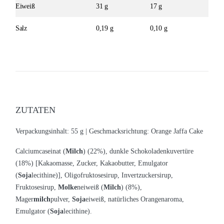
Eiweiß
31 g
17 g
Salz
0,19 g
0,10 g
ZUTATEN
Verpackungsinhalt: 55 g |
Geschmacksrichtung: Orange Jaffa Cake
Calciumcaseinat (
Milch
) (22%), dunkle Schokoladenkuvertüre
(18%) [Kakaomasse, Zucker, Kakaobutter, Emulgator
(
Soja
lecithine)], Oligofruktosesirup, Invertzuckersirup,
Fruktosesirup,
Molke
neiweiß (
Milch
) (8%),
Mager
milch
pulver,
Soja
eiweiß, natürliches Orangenaroma,
Emulgator (
Soja
lecithine).