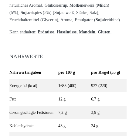
natürliches Aroma], Glukosesirup,
Molke
neiweiß (
Milch
)
(5%),
Soja
crispies (5%) [
Soja
eiweiß, Stärke, Salz],
Feuchthaltemittel (Glycerin), Aroma, Emulgator (
Soja
lecithine).
Kann enthalten:
Erdnüsse
,
Haselnüsse
,
Mandeln
,
Gluten
.
NÄHRWERTE
Nährwertangaben
pro 100 g
pro Riegel (55 g)
Energie kJ (kcal)
1685 (400)
927 (220)
Fett
12 g
6,7 g
davon gesättigte Fettsäuren
7,2 g
3,9 g
Kohlenhydrate
43 g
24 g