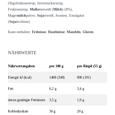
Oligofruktosesirup, Invertzuckersirup,
Fruktosesirup,
Molke
neiweiß (
Milch
) (8%),
Mager
milch
pulver,
Soja
eiweiß, Aromen, Emulgator
(
Soja
lecithine).
Kann enthalten:
Erdnüsse
,
Haselnüsse
,
Mandeln
,
Gluten
.
NÄHRWERTE
Nährwertangaben
pro 100 g
pro Riegel (55 g)
Energie kJ (kcal)
1468 (348)
806 (191)
Fett
6,2 g
3,4 g
davon gesättigte Fettsäuren
3,5 g
1,9 g
Kohlenhydrate
36 g
20 g