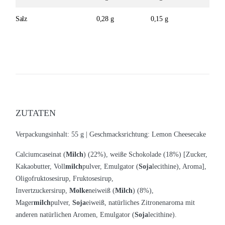
Salz
0,28 g
0,15 g
ZUTATEN
Verpackungsinhalt: 55 g |
Geschmacksrichtung: Lemon Cheesecake
Calciumcaseinat (
Milch
) (22%), weiße Schokolade (18%) [Zucker,
Kakaobutter, Voll
milch
pulver, Emulgator (
Soja
lecithine), Aroma],
Oligofruktosesirup, Fruktosesirup,
Invertzuckersirup,
Molke
neiweiß (
Milch
) (8%),
Mager
milch
pulver,
Soja
eiweiß, natürliches Zitronenaroma mit
anderen natürlichen Aromen, Emulgator (
Soja
lecithine).