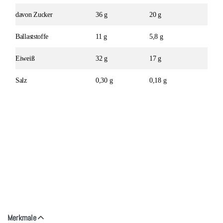
davon Zucker
36 g
20 g
Ballaststoffe
11 g
5,8 g
Eiweiß
32 g
17 g
Salz
0,30 g
0,18 g
Merkmale