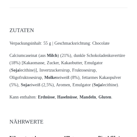
ZUTATEN
Verpackungsinhalt: 55 g |
Geschmacksrichtung:
Chocolate
Calciumcaseinat (aus
Milch
) (21%), dunkle Schokoladenkuvertüre
(18%) [Kakaomasse, Zucker, Kakaobutter, Emulgator
(
Soja
lecithine)], Invertzuckersirup, Fruktosesirup,
Oligofruktosesirup,
Molke
neiweiß (8%), fettarmes Kakaopulver
(5%),
Soja
eiweiß (2,5%), Aromen, Emulgator (
Soja
lecithine).
Kann enthalten:
Erdnüsse
,
Haselnüsse
,
Mandeln
,
Gluten
.
NÄHRWERTE