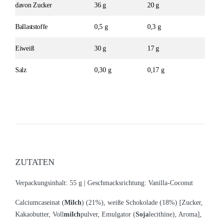
davon Zucker
36 g
20 g
Ballaststoffe
0,5 g
0,3 g
Eiweiß
30 g
17 g
Salz
0,30 g
0,17 g
ZUTATEN
Verpackungsinhalt: 55 g |
Geschmacksrichtung: Vanilla-Coconut
Calciumcaseinat (
Milch
) (21%), weiße Schokolade (18%) [Zucker,
Kakaobutter, Voll
milch
pulver, Emulgator (
Soja
lecithine), Aroma],