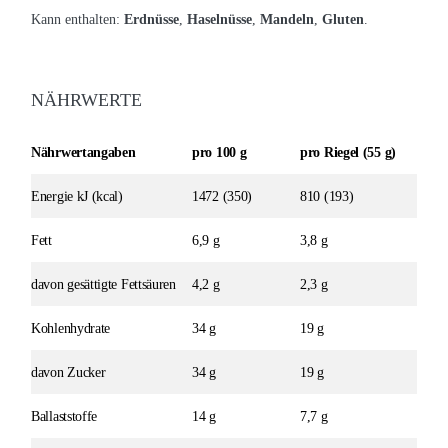
Kann enthalten:
Erdnüsse
,
Haselnüsse
,
Mandeln
,
Gluten
.
NÄHRWERTE
Nährwertangaben
pro 100 g
pro Riegel (55 g)
Energie kJ (kcal)
1472 (350)
810 (193)
Fett
6,9 g
3,8 g
davon gesättigte Fettsäuren
4,2 g
2,3 g
Kohlenhydrate
34 g
19 g
davon Zucker
34 g
19 g
Ballaststoffe
14 g
7,7 g