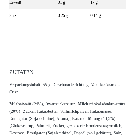
Eiweiß
31 g
17 g
Salz
0,25 g
0,14 g
ZUTATEN
Verpackungsinhalt: 55 g |
Geschmacksrichtung: Vanilla-Caramel-
Crisp
Milch
eiweiß (24%), Invertzuckersirup,
Milch
schokoladenkuvertüre
(20%) [Zucker, Kakaobutter, Voll
milch
pulver, Kakaomasse,
Emulgator (
Soja
lecithine), Aroma], Karamellfüllung (13,5%)
[Glukosesirup, Palmfett, Zucker, gezuckerte Kondensmager
milch
,
Dextrose, Emulgator (
Soja
lecithine), Rapsöl (voll gehärtet), Salz,