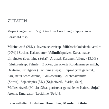
ZUTATEN
Verpackungsinhalt: 55 g |
Geschmacksrichtung:
Cappuccino-
Caramel-Crisp
Milch
eiweiß (26%), Invertzuckersirup,
Milch
schokoladenkuvertüre
(20%) [Zucker, Kakaobutter, Voll
milch
pulver, Kakaomasse,
Emulgator (Lecithine (
Soja
)), Aroma], Karamellfüllung (13,5%)
[Glukosesirup, Palmfett, Zucker, gezuckerte Kondensmager
milch
,
Dextrose, Emulgator (Lecithine (
Soja
)), Rapsöl (voll gehärtet),
Salz, natürliches Aroma], Glukosesirup, Feuchthaltemittel
(Sorbit), Sojacrispies (5%) [
Soja
eiweiß, Stärke, Salz],
Molke
neiweiß (Milch) (3%), gerösteter gemahlener Kaffee,
Soja
öl,
Aroma, Emulgator [Lecithine (
Soja
)].
Kann enthalten:
Erdnüsse
,
Haselnüsse
,
Mandeln
,
Gluten
.