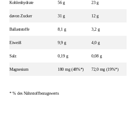
Kohlenhydrate
56 g
23 g
davon Zucker
31 g
12 g
Ballaststoffe
8,1 g
3,2 g
Eiweiß
9,9 g
4,0 g
Salz
0,19 g
0,08 g
Magnesium
180 mg (48%*)
72,0 mg (19%*)
* % des Nährstoffbezugswerts