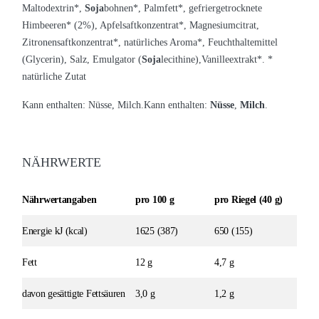
Maltodextrin*,
Soja
bohnen*, Palmfett*, gefriergetrocknete
Himbeeren* (2%), Apfelsaftkonzentrat*, Magnesiumcitrat,
Zitronensaftkonzentrat*, natürliches Aroma*, Feuchthaltemittel
(Glycerin), Salz, Emulgator (
Soja
lecithine),Vanilleextrakt*. *
natürliche Zutat
Kann enthalten: Nüsse, Milch.
Kann enthalten:
Nüsse
,
Milch
.
NÄHRWERTE
Nährwertangaben
pro 100 g
pro Riegel (40 g)
Energie kJ (kcal)
1625 (387)
650 (155)
Fett
12 g
4,7 g
davon gesättigte Fettsäuren
3,0 g
1,2 g