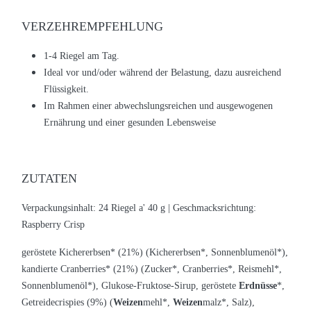
VERZEHREMPFEHLUNG
1-4 Riegel am Tag.
Ideal vor und/oder während der Belastung, dazu ausreichend
Flüssigkeit.
Im Rahmen einer abwechslungsreichen und ausgewogenen
Ernährung und einer gesunden Lebensweise
ZUTATEN
Verpackungsinhalt: 24 Riegel a' 40 g |
Geschmacksrichtung:
Raspberry Crisp
geröstete Kichererbsen* (21%) (Kichererbsen*, Sonnenblumenöl*),
kandierte Cranberries* (21%) (Zucker*, Cranberries*, Reismehl*,
Sonnenblumenöl*), Glukose-Fruktose-Sirup, geröstete
Erdnüsse
*,
Getreidecrispies (9%) (
Weizen
mehl*,
Weizen
malz*, Salz),