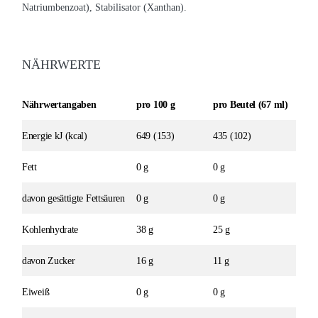
Natriumbenzoat), Stabilisator (Xanthan).
NÄHRWERTE
Nährwertangaben
pro 100 g
pro Beutel (67 ml)
Energie kJ (kcal)
649 (153)
435 (102)
Fett
0 g
0 g
davon gesättigte Fettsäuren
0 g
0 g
Kohlenhydrate
38 g
25 g
davon Zucker
16 g
11 g
Eiweiß
0 g
0 g