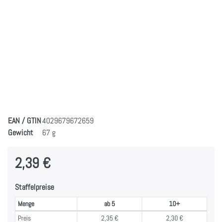
EAN / GTIN
4029679672659
Gewicht
67 g
2,39 €
Staffelpreise
Menge
ab 5
10+
Staffelpreise
Preis
2,35 €
2,30 €