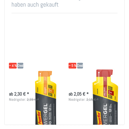
haben auch gekauft
− 4 %
Deal
− 5 %
Deal
PowerBar Powergel
PowerBar Powergel
Hydro - Orange
Fruit - Red Fruit
ab 2,30 € *
ab 2,05 € *
Niedrigster:
2,39 € *
Niedrigster:
2,15 € *