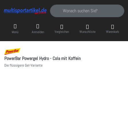
Geben Sie einen Suchbegriff ein. Während Sie
Vergleichen
Wunschliste
Warenkorb
Menü
Anmelden
PowerBar Powergel Hydro - Cola mit Koffein
Die flüssigere Gel-Variante