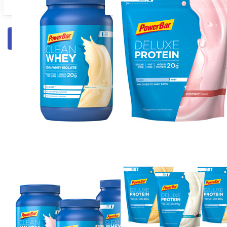
PowerBar Clean Whey
PowerBar Deluxe Protein
Filtern & Sortieren
Drücken Sie
Drücken Sie
ENTER für mehr
ENTER für mehr
Optionen zu 3x
Optionen zu 5x
PowerBar Clean
PowerBar Deluxe
Whey 570g - MIX
Protein 500g -
- selbst
MIX - selbst
zusammenstellen
zusammenstellen
POWERBAR
POWERBAR
3x PowerBar Clean
5x PowerBar Deluxe
Whey 570g - MIX -
Protein 500g - MIX -
selbst
selbst
zusammenstellen
zusammenstellen