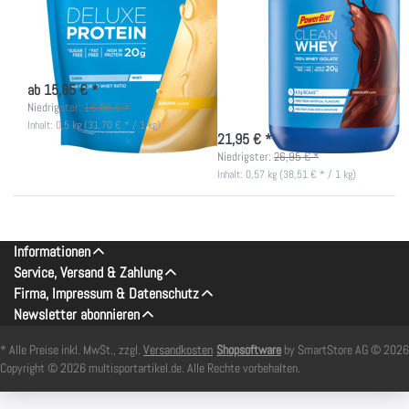
Banana
Chocolate - 100%
Whey Isolate (MHD
Casein & Molkeprotein (Whey)
08-2026)
nicht lieferbar
Auf das Maximum reduziert: 100%
ab 15,85 € *
Whey Isolate | (MHD 08-2026)
Niedrigster:
16,95 € *
nicht lieferbar
Inhalt: 0,5 kg (31,70 € * / 1 kg)
21,95 € *
Niedrigster:
26,95 € *
Inhalt: 0,57 kg (38,51 € * / 1 kg)
Informationen
Service, Versand & Zahlung
Firma, Impressum & Datenschutz
Newsletter abonnieren
* Alle Preise inkl. MwSt., zzgl.
Versandkosten
Shopsoftware
by SmartStore AG © 2026
Copyright © 2026 multisportartikel.de. Alle Rechte vorbehalten.