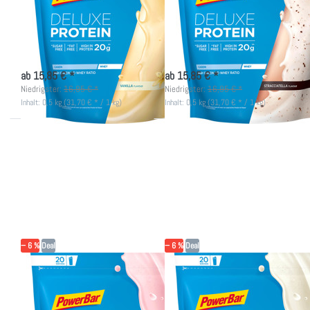
Vanilla
Stracciatella
Casein & Molkeprotein (Whey)
Casein & Molkeprotein (Whey)
nicht lieferbar
nicht lieferbar
ab 15,85 € *
ab 15,85 € *
Niedrigster:
16,95 € *
Niedrigster:
16,95 € *
Inhalt: 0,5 kg (31,70 € * / 1 kg)
Inhalt: 0,5 kg (31,70 € * / 1 kg)
Drücken
Drücken
Sie ENTER
Sie
für mehr
ENTER
Optionen
für mehr
zu
Optionen
PowerBar
zu
Deluxe
PowerBar
Protein
Deluxe
500g -
Protein
Strawberry
500g -
Coconut
− 6 %
Deal
− 6 %
Deal
POWERBAR
POWERBAR
PowerBar Deluxe
PowerBar Deluxe
Protein 500g -
Protein 500g -