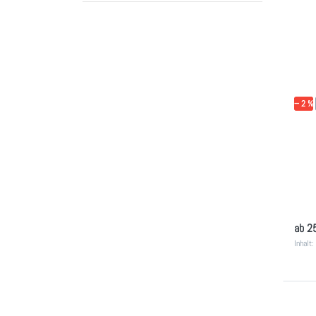
Sp
Dr
− 2 %
POWE
Pow
mit
Isoton
so
ab 2
Inhalt: