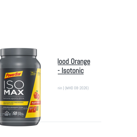
ar Isomax 1200g - Blood Orange
fein (MHD 08-2026) - Isotonic
Drink
ts Drink - Mit extra Koffein und L-Arginin | (MHD 08-2026)
ferbar
Niedrigster:
26,45 € *
(17,46 € * / 1 kg)