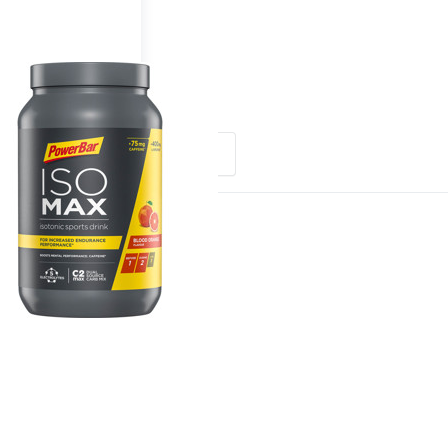
PowerBar Isomax
ere nach
Empfehlung
cken
Drücken
ie
Sie
TER
ENTER
 mehr
für mehr
ionen
Optionen
zu
zu
erBar
PowerBar
omax
Isomax
0g -
1200g -
ood
Blood
ange
Orange
it
mit
ein -
Koffein
tonic
(MHD 08-