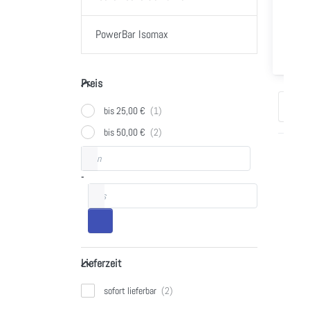
PowerBar Isomax
Preis
Preis
Sorti
bis 25,00 €
bis 50,00 €
Preisspanne
von
Drü
S
-
EN
bis
für
Opt
Pow
Is
120
Lieferzeit
Bl
Lieferzeit
Or
m
sofort lieferbar
Koff
Iso