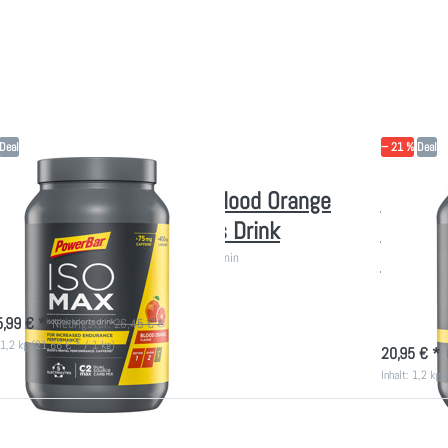
orts
2026) -
ink
Isotonic
Sports
Drink
Deal
− 21 %
Deal
RBAR
POWERBAR
erBar Isomax 1200g - Blood Orange
PowerB
 Koffein - Isotonic Sports Drink
mit Kof
Sports 
ic Sports Drink - Mit extra Koffein und L-Arginin
Isotonic Spor
fort lieferbar
5,99 € *
Niedrigster:
26,45 € *
sofort lie
 1,2 kg (21,66 € * / 1 kg)
20,95 € *
Inhalt: 1,2 kg 