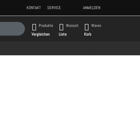
KONTAKT
SERVICE
ANMELDEN
gebnisse. Drücken Sie die Eingabetaste, um alle Ergebnisse aufzurufen.
Produkte
Wunsch
Waren
Vergleichen
Liste
Korb