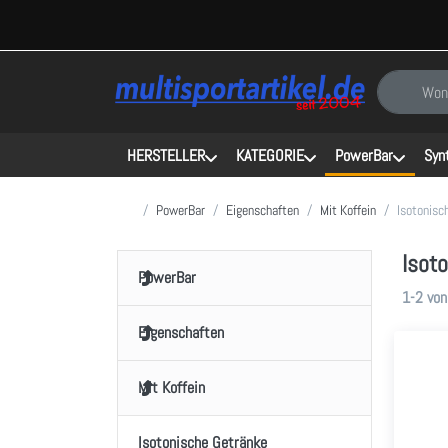
Geben Sie e
HERSTELLER
KATEGORIE
PowerBar
Syn
Startseite
PowerBar
Eigenschaften
Mit Koffein
Isotonisc
Isot
PowerBar
Sucherg
1-2
vo
Eigenschaften
Mit Koffein
Isotonische Getränke