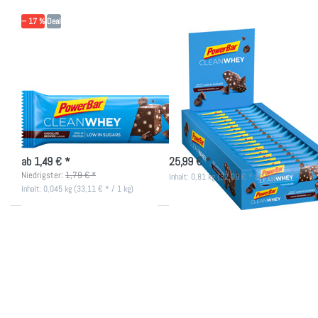
Chocolate
Chocolate
Brownie
Brownie
− 17 %
Deal
(Box)
POWERBAR
POWERBAR
PowerBar Clean
18x PowerBar Clean
Whey - Chocolate
Whey - Chocolate
Brownie
Brownie (Box)
Clean Whey Riegel ohne
Clean Whey Riegel ohne
Schokoladenüberzug, wenig Zucker
Schokoladenüberzug, wenig Zucker
& viel Protein
& viel Protein
nicht lieferbar
nicht lieferbar
ab 1,49 € *
25,99 € *
Niedrigster:
1,79 € *
Inhalt: 0,81 kg (32,09 € * / 1 kg)
Inhalt: 0,045 kg (33,11 € * / 1 kg)
Drücken
Drücken
Sie
Sie
ENTER
ENTER
für mehr
für mehr
Optionen
Optionen
zu
zu 18x
PowerBar
PowerBar
Clean
Clean
Whey -
Whey -