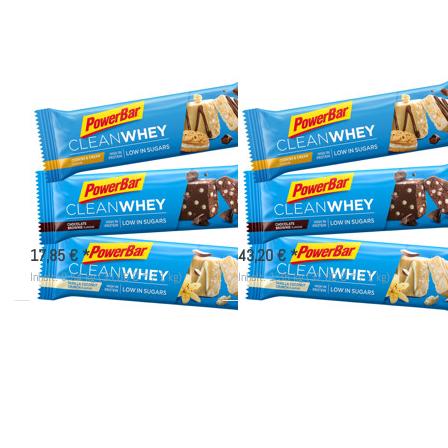
POWERBAR
POWERBAR
12x PowerBar Clean
30x PowerBar Clean
Whey - MIX - selbst
Whey - MIX - selbst
zusammenstellen
zusammenstellen
12 Protein Riegel (Clean Whey)
30 Protein Riegel (Clean Whey)
selbst aussuchen
selbst aussuchen
nicht lieferbar
nicht lieferbar
17,85 € *
43,20 € *
Inhalt: 0,54 kg (33,06 € * / 1 kg)
Inhalt: 1,35 kg (32,00 € * / 1 kg)
Drücken
Drücken
Sie
Sie
ENTER
ENTER
für mehr
für mehr
Optionen
Optionen
zu
zu 18x
PowerBar
PowerBar
Clean
Clean