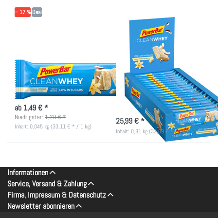
Vanilla
Vanilla
Coconut
Coconut
− 17 %
Deal
Crunch
Crunch
(Box)
POWERBAR
POWERBAR
PowerBar Clean
18x PowerBar Clean
Whey - Vanilla
Whey - Vanilla
Coconut Crunch
Coconut Crunch
(Box)
Clean Whey Riegel ohne
Schokoladenüberzug, wenig Zucker
Clean Whey Riegel ohne
& viel Protein
nicht lieferbar
Schokoladenüberzug, wenig Zucker
& viel Protein
ab 1,49 € *
nicht lieferbar
Niedrigster:
1,79 € *
25,99 € *
Inhalt: 0,045 kg (33,11 € * / 1 kg)
Inhalt: 0,81 kg (32,09 € * / 1 kg)
Informationen
Service, Versand & Zahlung
Firma, Impressum & Datenschutz
Newsletter abonnieren