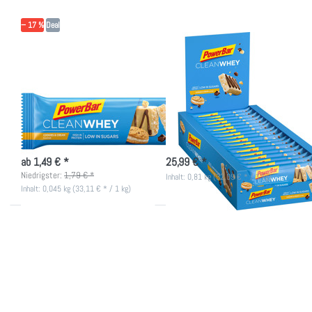
Whey -
Whey -
Cookies
Cookies
& Cream
& Cream
− 17 %
Deal
(Box)
POWERBAR
POWERBAR
PowerBar Clean
18x PowerBar Clean
Whey - Cookies &
Whey - Cookies &
Cream
Cream (Box)
Clean Whey Riegel ohne
Clean Whey Riegel ohne
Schokoladenüberzug, wenig Zucker
Schokoladenüberzug, wenig Zucker
& viel Protein
& viel Protein
nicht lieferbar
nicht lieferbar
ab 1,49 € *
25,99 € *
Niedrigster:
1,79 € *
Inhalt: 0,81 kg (32,09 € * / 1 kg)
Inhalt: 0,045 kg (33,11 € * / 1 kg)
Drücken
Drücken
Sie
Sie
ENTER für
ENTER für
mehr
mehr
Optionen
Optionen
zu
zu 18x
PowerBar
PowerBar
Clean
Clean
Whey -
Whey -